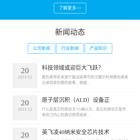
了解更多>>
新闻动态
公司新闻
行业新闻
产品知识
科技领域或迎巨大飞跃？
20
2021/12
​面包屑导航来源于童话故事中的汉塞尔利用面包屑来
记录回家的路的故事，根据...
原子层沉积（ALD）设备正
20
2021/12
​什么是真正的原创文?小编认为，真正的原创文是作
者自己内心的真切感悟或体...
英飞凌40纳米安全芯片技术
20