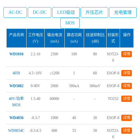
AC-DC
DC-DC
LED驱动
升压芯片
充电管理
MOS
产品名称
工作电压
输出电流
静态功耗
纹波抑制比
封装形
操作
(V)
(mA)
(uA)
(dB)
式
WD1016
2.2-16
2500
100
80
SOT23-
详情
6
4059
4.5~10V
≤1200
1
60
ESOP-8
详情
WD5082
9-90V
2000
500uA
300mV
ESOP-8
详情
40V/功率
1.5-40
60000
-
-
TO252
详情
MOS
WD4056
-0.3-7
1000
40
30
ESOP-8
详情
WD9054C
-0.3-6.5
600
55
50
SOT23-
详情
6