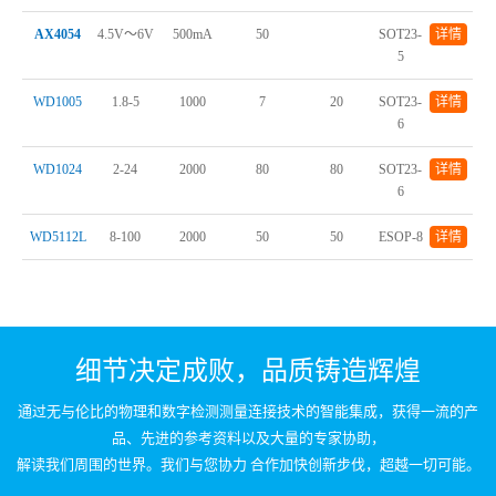
AX4054
4.5V～6V
500mA
50
SOT23-
详情
5
WD1005
1.8-5
1000
7
20
SOT23-
详情
6
WD1024
2-24
2000
80
80
SOT23-
详情
6
WD5112L
8-100
2000
50
50
ESOP-8
详情
细节决定成败，品质铸造辉煌
通过无与伦比的物理和数字检测测量连接技术的智能集成，获得一流的产
品、先进的参考资料以及大量的专家协助，
解读我们周围的世界。我们与您协力 合作加快创新步伐，超越一切可能。