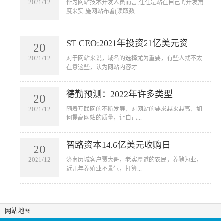
2021/12
​作为网站技术开发人员而言,往往是站在自己的开发角
度来实 施网站布署(读取数...
ST CEO:2021年投资21亿美元资
20
2021/12
​对于网站来说，域名的选择尤为重要，有些人就不太
在意这些，认为网站内容才...
德勤预测：2022年许多类型
20
2021/12
​随着互联网的不断发展，对网站的要求越来越高，如
何提高网站的质量，让自己...
智路资本14.6亿美元收购日
20
2021/12
​济南历城客户贾大哥，老实厚道的农民，养猪为业，
近几年养殖业不景气，打算...
网站地图