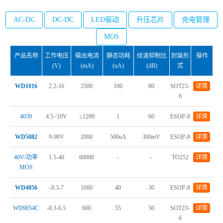
AC-DC
DC-DC
LED驱动
升压芯片
充电管理
MOS
产品名称
工作电压
输出电流
静态功耗
纹波抑制比
封装形
操作
(V)
(mA)
(uA)
(dB)
式
WD1016
2.2-16
2500
100
80
SOT23-
详情
6
4059
4.5~10V
≤1200
1
60
ESOP-8
详情
WD5082
9-90V
2000
500uA
300mV
ESOP-8
详情
40V/功率
1.5-40
60000
-
-
TO252
详情
MOS
WD4056
-0.3-7
1000
40
30
ESOP-8
详情
WD9054C
-0.3-6.5
600
55
50
SOT23-
详情
6