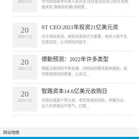
2021/12
​作为网站技术开发人员而言,往往是站在自己的开发角
度来实 施网站布署(读取数...
ST CEO:2021年投资21亿美元资
20
2021/12
​对于网站来说，域名的选择尤为重要，有些人就不太
在意这些，认为网站内容才...
德勤预测：2022年许多类型
20
2021/12
​随着互联网的不断发展，对网站的要求越来越高，如
何提高网站的质量，让自己...
智路资本14.6亿美元收购日
20
2021/12
​济南历城客户贾大哥，老实厚道的农民，养猪为业，
近几年养殖业不景气，打算...
网站地图