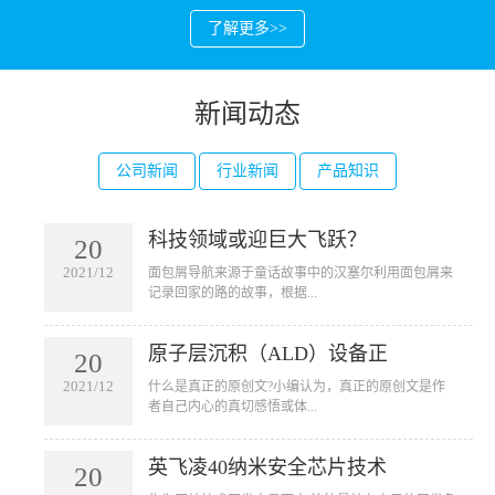
了解更多>>
新闻动态
公司新闻
行业新闻
产品知识
科技领域或迎巨大飞跃？
20
2021/12
​面包屑导航来源于童话故事中的汉塞尔利用面包屑来
记录回家的路的故事，根据...
原子层沉积（ALD）设备正
20
2021/12
​什么是真正的原创文?小编认为，真正的原创文是作
者自己内心的真切感悟或体...
英飞凌40纳米安全芯片技术
20