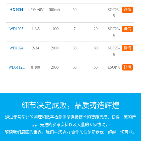
AX4054
4.5V～6V
500mA
50
SOT23-
详情
5
WD1005
1.8-5
1000
7
20
SOT23-
详情
6
WD1024
2-24
2000
80
80
SOT23-
详情
6
WD5112L
8-100
2000
50
50
ESOP-8
详情
细节决定成败，品质铸造辉煌
通过无与伦比的物理和数字检测测量连接技术的智能集成，获得一流的产
品、先进的参考资料以及大量的专家协助，
解读我们周围的世界。我们与您协力 合作加快创新步伐，超越一切可能。