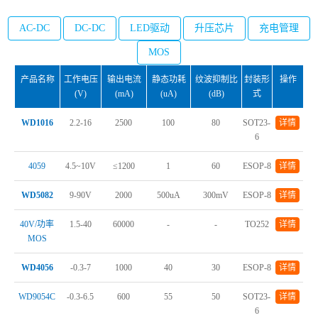
AC-DC
DC-DC
LED驱动
升压芯片
充电管理
MOS
产品名称
工作电压
输出电流
静态功耗
纹波抑制比
封装形
操作
(V)
(mA)
(uA)
(dB)
式
WD1016
2.2-16
2500
100
80
SOT23-
详情
6
4059
4.5~10V
≤1200
1
60
ESOP-8
详情
WD5082
9-90V
2000
500uA
300mV
ESOP-8
详情
40V/功率
1.5-40
60000
-
-
TO252
详情
MOS
WD4056
-0.3-7
1000
40
30
ESOP-8
详情
WD9054C
-0.3-6.5
600
55
50
SOT23-
详情
6