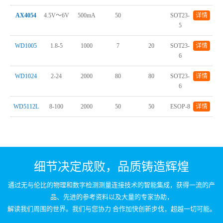
AX4054
4.5V～6V
500mA
50
SOT23-
详情
5
WD1005
1.8-5
1000
7
20
SOT23-
详情
6
WD1024
2-24
2000
80
80
SOT23-
详情
6
WD5112L
8-100
2000
50
50
ESOP-8
详情
细节决定成败，品质铸造辉煌
通过无与伦比的物理和数字检测测量连接技术的智能集成，获得一流的产
品、先进的参考资料以及大量的专家协助，
解读我们周围的世界。我们与您协力 合作加快创新步伐，超越一切可能。