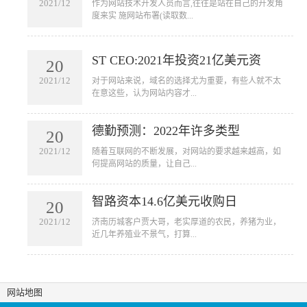
2021/12
​作为网站技术开发人员而言,往往是站在自己的开发角
度来实 施网站布署(读取数...
ST CEO:2021年投资21亿美元资
20
2021/12
​对于网站来说，域名的选择尤为重要，有些人就不太
在意这些，认为网站内容才...
德勤预测：2022年许多类型
20
2021/12
​随着互联网的不断发展，对网站的要求越来越高，如
何提高网站的质量，让自己...
智路资本14.6亿美元收购日
20
2021/12
​济南历城客户贾大哥，老实厚道的农民，养猪为业，
近几年养殖业不景气，打算...
网站地图