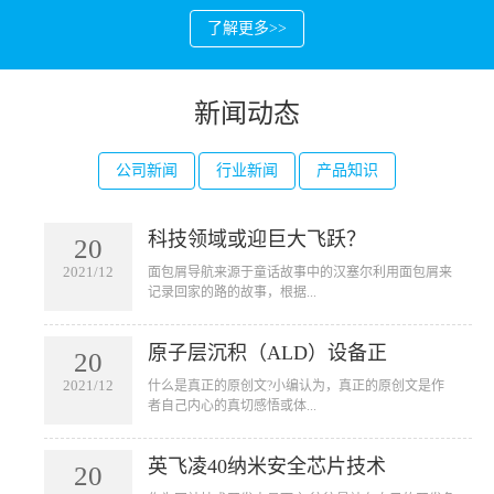
了解更多>>
新闻动态
公司新闻
行业新闻
产品知识
科技领域或迎巨大飞跃？
20
2021/12
​面包屑导航来源于童话故事中的汉塞尔利用面包屑来
记录回家的路的故事，根据...
原子层沉积（ALD）设备正
20
2021/12
​什么是真正的原创文?小编认为，真正的原创文是作
者自己内心的真切感悟或体...
英飞凌40纳米安全芯片技术
20