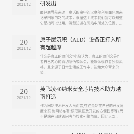
研发出
2021/12
​面包屑导航来源于童话故事中的汉塞尔利用面包屑来
记录回家的路的故事，根据这个故事我们就可以知道
它是指可以让用户清楚知道在网站中所处的位置，...
原子层沉积（ALD）设备正打入所
20
有超越摩
2021/12
​什么是真正的原创文?小编认为，真正的原创文是作
者自己内心的真切感悟或体会，能够体现作者独特风
格，且来源于日常生活或工作中，能给大众带来价
值...
英飞凌40纳米安全芯片技术助力越
20
南打造
2021/12
​作为网站技术开发人员而言,往往是站在自己的开发角
度来实 施网站布署(读取数据及开发的方便性等等),而
不是站在网站访问者与搜索引擎角度。因此大部...