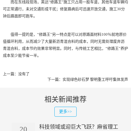
而在东线段现场，英达“修路王”施工只占用一股车道，其他车道车辆均
可正常通行，未对交通形成干扰；修复路病后可迅速开放交通，施工30分
钟后路面即可跑车。
值得一提的是，“修路王”另一特点是可以对原路面材料100％就地原价
值循环利用，从而减少了大量新沥青混合料的成本，同时无需处理废弃沥
青混合料，成本节约效果非常明显。同时，与传统工艺相比，“修路王”养护
成本至少能节省一半。
上一篇：没有了
下一篇：
实现绿色砂石梦 黎明重工呼吁集体发声
相关新闻推荐
更多>>
科技领域或迎巨大飞跃？麻省理工
20