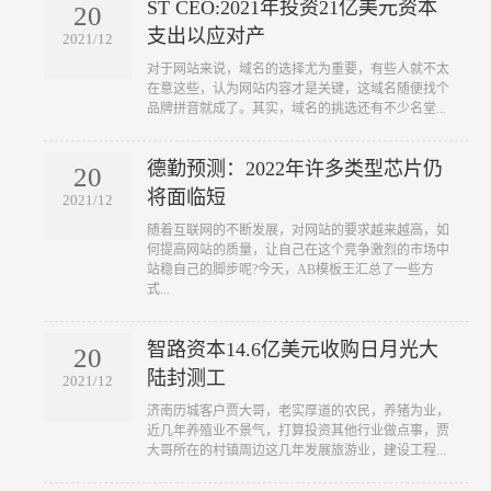
ST CEO:2021年投资21亿美元资本
20
支出以应对产
2021/12
​对于网站来说，域名的选择尤为重要，有些人就不太
在意这些，认为网站内容才是关键，这域名随便找个
品牌拼音就成了。其实，域名的挑选还有不少名堂...
德勤预测：2022年许多类型芯片仍
20
将面临短
2021/12
​随着互联网的不断发展，对网站的要求越来越高，如
何提高网站的质量，让自己在这个竞争激烈的市场中
站稳自己的脚步呢?今天，AB模板王汇总了一些方
式...
智路资本14.6亿美元收购日月光大
20
陆封测工
2021/12
​济南历城客户贾大哥，老实厚道的农民，养猪为业，
近几年养殖业不景气，打算投资其他行业做点事，贾
大哥所在的村镇周边这几年发展旅游业，建设工程...