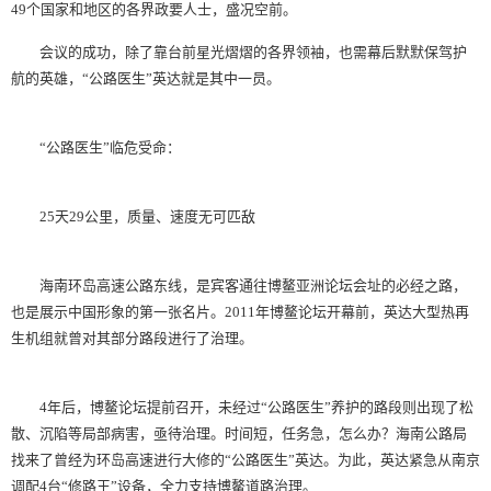
49个国家和地区的各界政要人士，盛况空前。
会议的成功，除了靠台前星光熠熠的各界领袖，也需幕后默默保驾护
航的英雄，“公路医生”英达就是其中一员。
“公路医生”临危受命：
25天29公里，质量、速度无可匹敌
海南环岛高速公路东线，是宾客通往博鳌亚洲论坛会址的必经之路，
也是展示中国形象的第一张名片。2011年博鳌论坛开幕前，英达大型热再
生机组就曾对其部分路段进行了治理。
4年后，博鳌论坛提前召开，未经过“公路医生”养护的路段则出现了松
散、沉陷等局部病害，亟待治理。时间短，任务急，怎么办？海南公路局
找来了曾经为环岛高速进行大修的“公路医生”英达。为此，英达紧急从南京
调配4台“修路王”设备，全力支持博鳌道路治理。