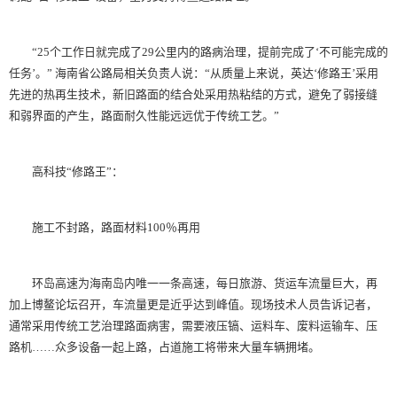
“25个工作日就完成了29公里内的路病治理，提前完成了‘不可能完成的
任务’。” 海南省公路局相关负责人说：“从质量上来说，英达‘修路王’采用
先进的热再生技术，新旧路面的结合处采用热粘结的方式，避免了弱接缝
和弱界面的产生，路面耐久性能远远优于传统工艺。”
高科技“修路王”：
施工不封路，路面材料100％再用
环岛高速为海南岛内唯一一条高速，每日旅游、货运车流量巨大，再
加上博鳌论坛召开，车流量更是近乎达到峰值。现场技术人员告诉记者，
通常采用传统工艺治理路面病害，需要液压镐、运料车、废料运输车、压
路机……众多设备一起上路，占道施工将带来大量车辆拥堵。